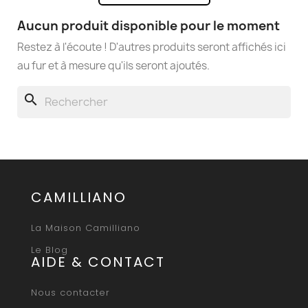
Aucun produit disponible pour le moment
Restez à l'écoute ! D'autres produits seront affichés ici
au fur et à mesure qu'ils seront ajoutés.
search
CAMILLIANO
La Maison Camilliano
Le Blog
AIDE & CONTACT
Nous contacter